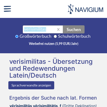
Suchen
X
Großwörterbuch
Schulwörterbuch
Werbefrei nutzen (5,99 EUR/Jahr)
verisimilitas - Übersetzung
und Redewendungen
Latein/Deutsch
Sprachverwandte anzeigen
Ergebnis der Suche nach lat. Formen
vērīsimilitās vērīsimilitātis, f
(Dritte Deklination)