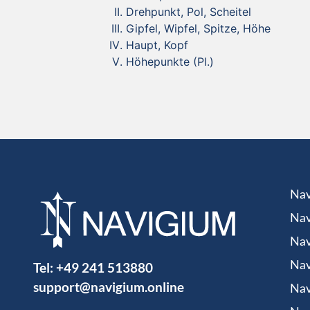
Drehpunkt, Pol, Scheitel
Gipfel, Wipfel, Spitze, Höhe
Haupt, Kopf
Höhepunkte (Pl.)
Nav
Nav
Nav
Tel:
+49 241 513880
Nav
support@navigium.online
Nav