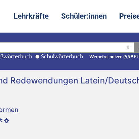
Lehrkräfte
Schüler:innen
Preis
X
ßwörterbuch
Schulwörterbuch
Werbefrei nutzen (5,99 E
und Redewendungen Latein/Deutsc
Formen