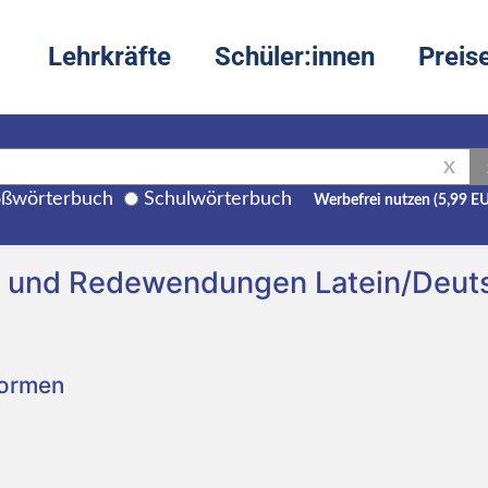
Lehrkräfte
Schüler:innen
Preis
X
ßwörterbuch
Schulwörterbuch
Werbefrei nutzen (5,99 E
g und Redewendungen Latein/Deut
Formen