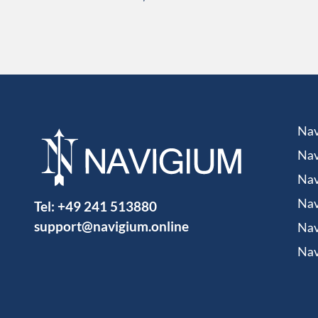
Nav
Nav
Nav
Tel:
+49 241 513880
Nav
support@navigium.online
Nav
Nav