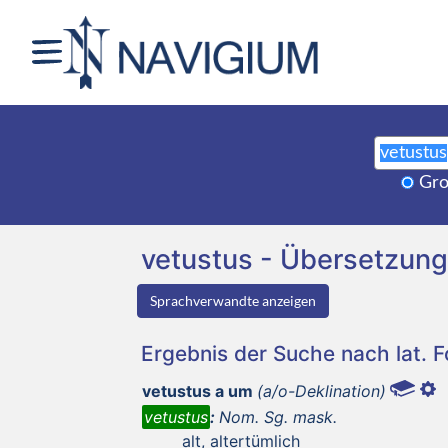
Gro
vetustus - Übersetzun
Sprachverwandte anzeigen
Ergebnis der Suche nach lat. 
vetustus a um
(a/o-Deklination)
vetustus
:
Nom. Sg. mask.
alt, altertümlich