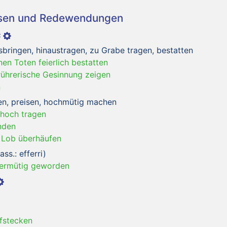
asen und Redewendungen
sbringen, hinaustragen, zu Grabe tragen, bestatten
nen Toten feierlich bestatten
rührerische Gesinnung zeigen
n
n, preisen, hochmütig machen
 hoch tragen
nden
 Lob überhäufen
s.: efferri)
bermütig geworden
fstecken