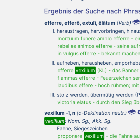
Ergebnis der Suche nach Phr
efferre, efferō, extulī, ēlātum
(Verb)
heraustragen, hervorbringen, hinau
mortuum funere amplo efferre
-
ei
rebelles animos efferre
-
seine auf
in vulgus efferre
-
bekannt mache
aufheben, herausheben, emporhebe
efferre
vexillum
(KL)
-
das Banner
flammas efferre
-
Feuerzeichen se
laudibus effere
-
hoch rühmen; mit
stolz werden, übermütig werden (Pas
victoria elatus
-
durch den Sieg ü
vexillum -ī, n
(o-Deklination neutr.)
vexillum
:
Nom. Sg., Akk. Sg.
Fahne, Siegeszeichen
proponere
vexillum
-
die Fahne au