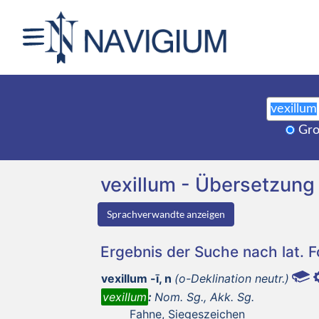
Gro
vexillum - Übersetzun
Sprachverwandte anzeigen
Ergebnis der Suche nach lat. 
vexillum -ī, n
(o-Deklination neutr.)
vexillum
:
Nom. Sg., Akk. Sg.
Fahne, Siegeszeichen