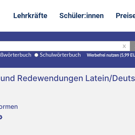
Lehrkräfte
Schüler:innen
Preis
X
ßwörterbuch
Schulwörterbuch
Werbefrei nutzen (5,99 E
g und Redewendungen Latein/Deut
Formen