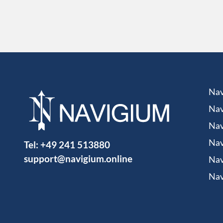
Nav
Nav
Nav
Tel:
+49 241 513880
Nav
support@navigium.online
Nav
Nav