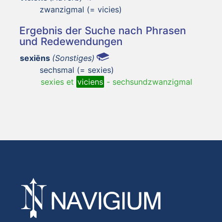
zwanzigmal (= vicies)
Ergebnis der Suche nach Phrasen
und Redewendungen
sexiēns
(Sonstiges)
sechsmal (= sexies)
sexies et
viciens
-
sechsundzwanzigmal