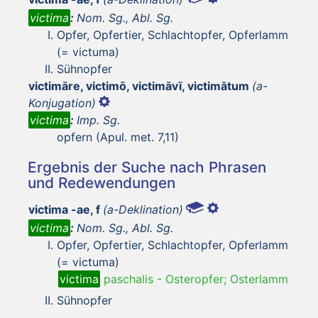
victima
:
Nom. Sg., Abl. Sg.
Opfer, Opfertier, Schlachtopfer, Opferlamm
(= victuma)
Sühnopfer
victimāre, victimō, victimāvī, victimātum
(a-
Konjugation)
victima
:
Imp. Sg.
opfern (Apul. met. 7,11)
Ergebnis der Suche nach Phrasen
und Redewendungen
victima -ae, f
(a-Deklination)
victima
:
Nom. Sg., Abl. Sg.
Opfer, Opfertier, Schlachtopfer, Opferlamm
(= victuma)
victima
paschalis
-
Osteropfer; Osterlamm
Sühnopfer