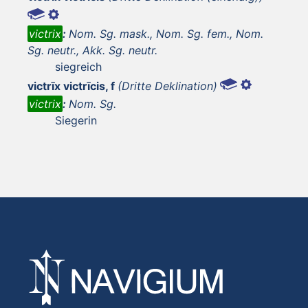
victrix
:
Nom. Sg. mask., Nom. Sg. fem., Nom.
Sg. neutr., Akk. Sg. neutr.
siegreich
victrīx victrīcis, f
(Dritte Deklination)
victrix
:
Nom. Sg.
Siegerin