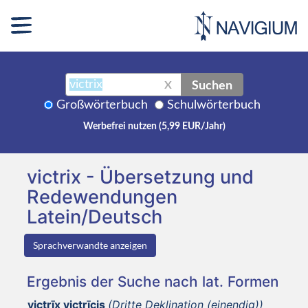
Suchen
X
Großwörterbuch
Schulwörterbuch
Werbefrei nutzen (5,99 EUR/Jahr)
victrix - Übersetzung und
Redewendungen
Latein/Deutsch
Sprachverwandte anzeigen
Ergebnis der Suche nach lat. Formen
victrīx victrīcis
(Dritte Deklination (einendig))