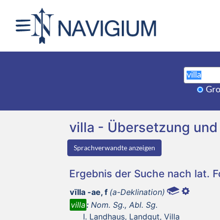
Gro
villa - Übersetzung u
Sprachverwandte anzeigen
Ergebnis der Suche nach lat. 
vīlla -ae, f
(a-Deklination)
villa
:
Nom. Sg., Abl. Sg.
Landhaus, Landgut, Villa