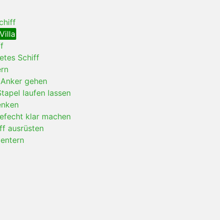
chiff
Villa
f
etes Schiff
ern
 Anker gehen
Stapel laufen lassen
enken
Gefecht klar machen
ff ausrüsten
 entern