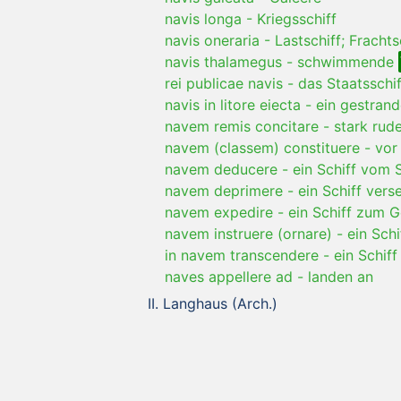
navis longa
-
Kriegsschiff
navis oneraria
-
Lastschiff; Frachts
navis thalamegus
-
schwimmende
rei publicae navis
-
das Staatsschif
navis in litore eiecta
-
ein gestrand
navem remis concitare
-
stark rud
navem (classem) constituere
-
vor
navem deducere
-
ein Schiff vom 
navem deprimere
-
ein Schiff vers
navem expedire
-
ein Schiff zum 
navem instruere (ornare)
-
ein Schi
in navem transcendere
-
ein Schiff
naves appellere ad
-
landen an
Langhaus (Arch.)