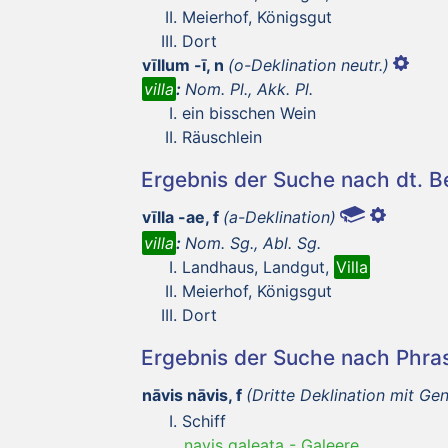
Meierhof, Königsgut
Dort
vīllum -ī, n
(o-Deklination neutr.)
villa
:
Nom. Pl., Akk. Pl.
ein bisschen Wein
Räuschlein
Ergebnis der Suche nach dt. 
vīlla -ae, f
(a-Deklination)
villa
:
Nom. Sg., Abl. Sg.
Landhaus, Landgut,
Villa
Meierhof, Königsgut
Dort
Ergebnis der Suche nach Phr
nāvis nāvis, f
(Dritte Deklination mit Gen
Schiff
navis galeata
-
Galeere