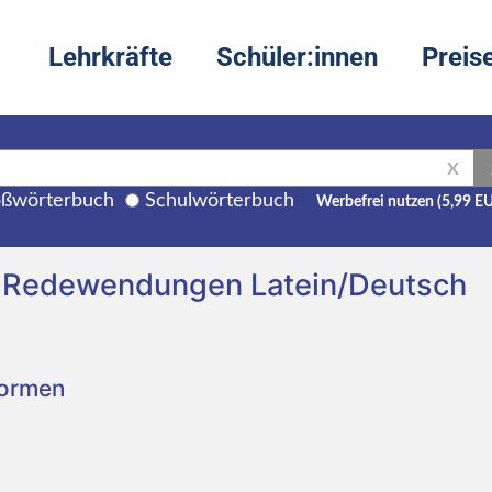
Lehrkräfte
Schüler:innen
Preis
X
ßwörterbuch
Schulwörterbuch
Werbefrei nutzen (5,99 E
nd Redewendungen Latein/Deutsch
Formen