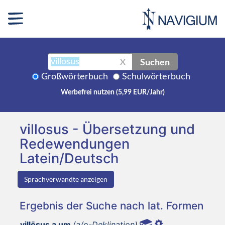
Suchen
X
Großwörterbuch
Schulwörterbuch
Werbefrei nutzen (5,99 EUR/Jahr)
villosus - Übersetzung und
Redewendungen
Latein/Deutsch
Sprachverwandte anzeigen
Ergebnis der Suche nach lat. Formen
villōsus a um
(a/o-Deklination)