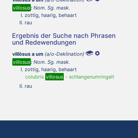
villosus
:
Nom. Sg. mask.
zottig, haarig, behaart
rau
Ergebnis der Suche nach Phrasen
und Redewendungen
villōsus a um
(a/o-Deklination)
villosus
:
Nom. Sg. mask.
zottig, haarig, behaart
colubris
villosus
-
schlangenumringelt
rau