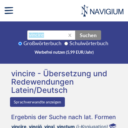
Suchen
X
Großwörterbuch
Schulwörterbuch
Werbefrei nutzen (5,99 EUR/Jahr)
vincire - Übersetzung und
Redewendungen
Latein/Deutsch
Sprachverwandte anzeigen
Ergebnis der Suche nach lat. Formen
vincīre, vinciō, vinxī, vinctum
(i-Konjugation)