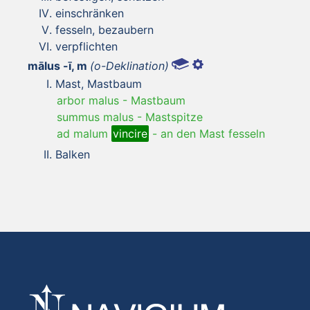
einschränken
fesseln, bezaubern
verpflichten
mālus -ī, m
(o-Deklination)
Mast, Mastbaum
arbor malus
-
Mastbaum
summus malus
-
Mastspitze
ad malum
vincire
-
an den Mast fesseln
Balken