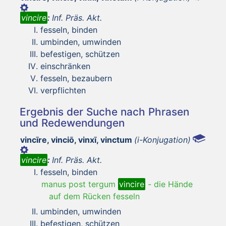
vincire
:
Inf. Präs. Akt.
fesseln, binden
umbinden, umwinden
befestigen, schützen
einschränken
fesseln, bezaubern
verpflichten
Ergebnis der Suche nach Phrasen
und Redewendungen
vincīre, vinciō, vinxī, vinctum
(i-Konjugation)
vincire
:
Inf. Präs. Akt.
fesseln, binden
manus post tergum
vincire
-
die Hände
auf dem Rücken fesseln
umbinden, umwinden
befestigen, schützen