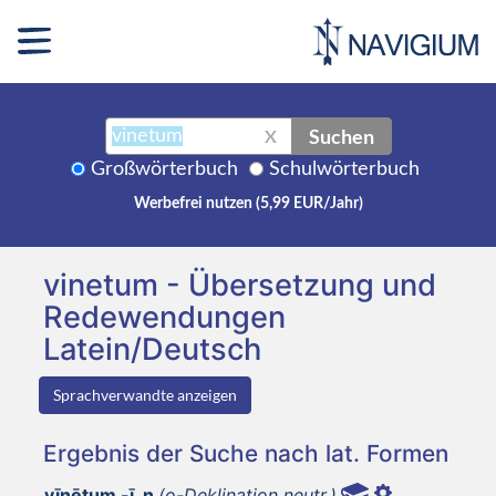
Suchen
X
Großwörterbuch
Schulwörterbuch
Werbefrei nutzen (5,99 EUR/Jahr)
vinetum - Übersetzung und
Redewendungen
Latein/Deutsch
Sprachverwandte anzeigen
Ergebnis der Suche nach lat. Formen
vīnētum -ī, n
(o-Deklination neutr.)