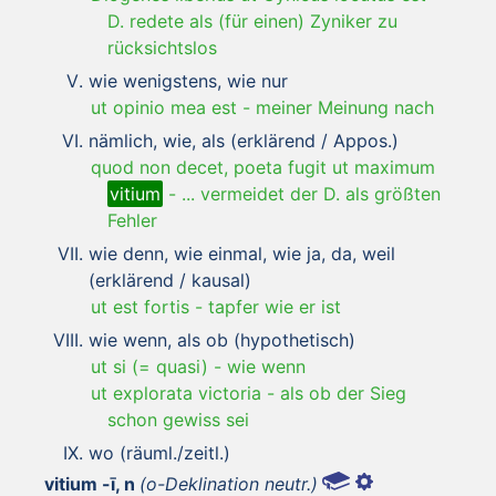
D. redete als (für einen) Zyniker zu
rücksichtslos
wie wenigstens, wie nur
ut opinio mea est
-
meiner Meinung nach
nämlich, wie, als (erklärend / Appos.)
quod non decet, poeta fugit ut maximum
vitium
-
... vermeidet der D. als größten
Fehler
wie denn, wie einmal, wie ja, da, weil
(erklärend / kausal)
ut est fortis
-
tapfer wie er ist
wie wenn, als ob (hypothetisch)
ut si (= quasi)
-
wie wenn
ut explorata victoria
-
als ob der Sieg
schon gewiss sei
wo (räuml./zeitl.)
vitium -ī, n
(o-Deklination neutr.)