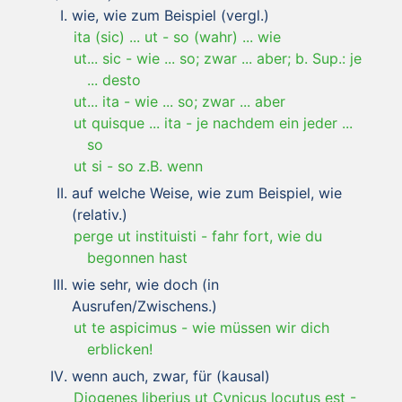
wie, wie zum Beispiel (vergl.)
ita (sic) ... ut
-
so (wahr) ... wie
ut... sic
-
wie ... so; zwar ... aber; b. Sup.: je
... desto
ut... ita
-
wie ... so; zwar ... aber
ut quisque ... ita
-
je nachdem ein jeder ...
so
ut si
-
so z.B. wenn
auf welche Weise, wie zum Beispiel, wie
(relativ.)
perge ut instituisti
-
fahr fort, wie du
begonnen hast
wie sehr, wie doch (in
Ausrufen/Zwischens.)
ut te aspicimus
-
wie müssen wir dich
erblicken!
wenn auch, zwar, für (kausal)
Diogenes liberius ut Cynicus locutus est
-