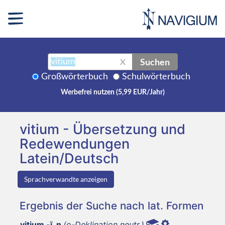
Suchen
X
Großwörterbuch
Schulwörterbuch
Werbefrei nutzen (5,99 EUR/Jahr)
vitium - Übersetzung und
Redewendungen
Latein/Deutsch
Sprachverwandte anzeigen
Ergebnis der Suche nach lat. Formen
vitium -ī, n
(o-Deklination neutr.)