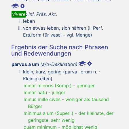
vivere
:
Inf. Präs. Akt.
leben
von etwas leben, sich nähren (i. Perf.
Ers.form für vesci - vgl. Menge)
Ergebnis der Suche nach Phrasen
und Redewendungen
parvus a um
(a/o-Deklination)
klein, kurz, gering (parva -orum n. -
Kleinigkeiten)
minor minoris (Komp.)
-
geringer
minor natu
-
jünger
minus mille cives
-
weniger als tausend
Bürger
minimus a um (Superl.)
-
der kleinste, der
geringste, sehr wenig
quam minimum
-
möglichst wenig