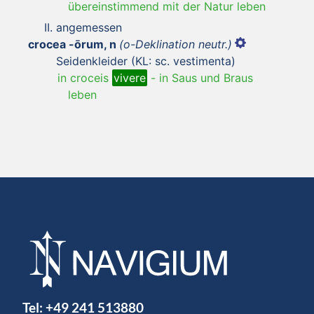
übereinstimmend mit der Natur leben
angemessen
crocea -ōrum, n
(o-Deklination neutr.)
Seidenkleider (KL: sc. vestimenta)
in croceis
vivere
-
in Saus und Braus
leben
Tel:
+49 241 513880