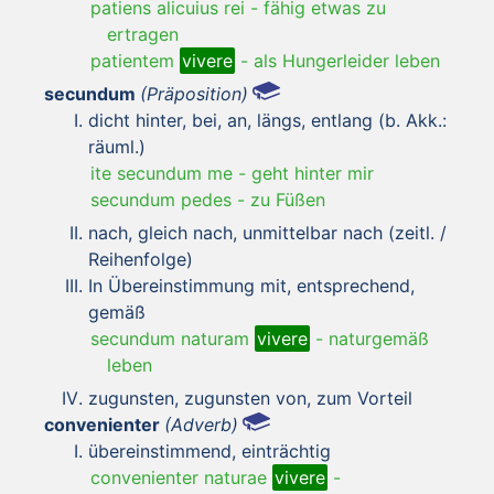
patiens alicuius rei
-
fähig etwas zu
ertragen
patientem
vivere
-
als Hungerleider leben
secundum
(Präposition)
dicht hinter, bei, an, längs, entlang (b. Akk.:
räuml.)
ite secundum me
-
geht hinter mir
secundum pedes
-
zu Füßen
nach, gleich nach, unmittelbar nach (zeitl. /
Reihenfolge)
In Übereinstimmung mit, entsprechend,
gemäß
secundum naturam
vivere
-
naturgemäß
leben
zugunsten, zugunsten von, zum Vorteil
convenienter
(Adverb)
übereinstimmend, einträchtig
convenienter naturae
vivere
-