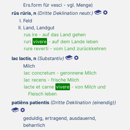
Ers.form für vesci - vgl. Menge)
rūs rūris, n
(Dritte Deklination neutr.)
Feld
Land, Landgut
rus ire
-
auf das Land gehen
ruri
vivere
-
auf dem Lande leben
rure reverti
-
vom Land zurückkehren
lac lactis, n
(Substantiv)
Milch
lac concretum
-
geronnene Milch
lac recens
-
frische Milch
lacte et carne
vivere
-
von Milch und
Fleisch leben
patiēns patientis
(Dritte Deklination (einendig))
geduldig, ertragend, ausdauernd,
beharrlich