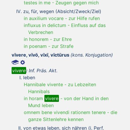
testes in me
-
Zeugen gegen mich
zu, für, wegen (Absicht/Zweck/Ziel)
in auxilium vocare
-
zur Hilfe rufen
influxus in delictum
-
Einfluss auf das
Verbrechen
in honorem
-
zur Ehre
in poenam
-
zur Strafe
vīvere, vīvō, vīxī, vīctūrus
(kons. Konjugation)
vivere
:
Inf. Präs. Akt.
leben
Hannibale vivente
-
zu Lebzeiten
Hannibals
in horam
vivere
-
von der Hand in den
Mund leben
omnem bene vivendi rationem tenere
-
die
ganze Sittenlehre kennen
von etwas leben, sich nähren (i. Perf.