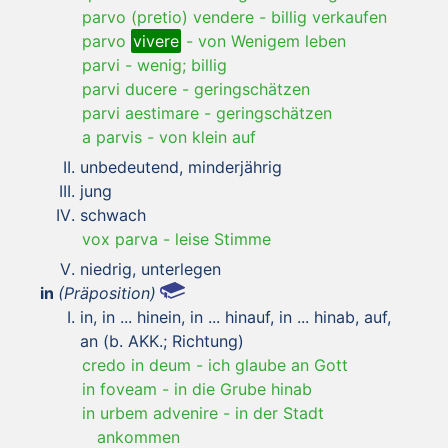
parvo (pretio) vendere
-
billig verkaufen
parvo
vivere
-
von Wenigem leben
parvi
-
wenig; billig
parvi ducere
-
geringschätzen
parvi aestimare
-
geringschätzen
a parvis
-
von klein auf
unbedeutend, minderjährig
jung
schwach
vox parva
-
leise Stimme
niedrig, unterlegen
in
(Präposition)
in, in ... hinein, in ... hinauf, in ... hinab, auf,
an (b. AKK.; Richtung)
credo in deum
-
ich glaube an Gott
in foveam
-
in die Grube hinab
in urbem advenire
-
in der Stadt
ankommen