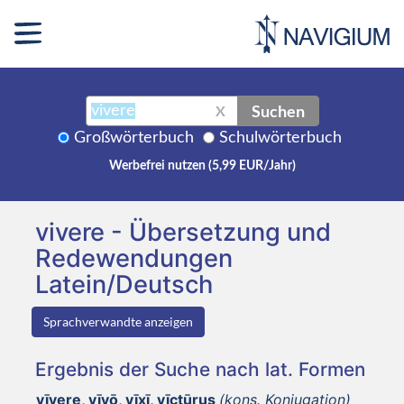
Suchen
X
Großwörterbuch
Schulwörterbuch
Werbefrei nutzen (5,99 EUR/Jahr)
vivere - Übersetzung und
Redewendungen
Latein/Deutsch
Sprachverwandte anzeigen
Ergebnis der Suche nach lat. Formen
vīvere, vīvō, vīxī, vīctūrus
(kons. Konjugation)