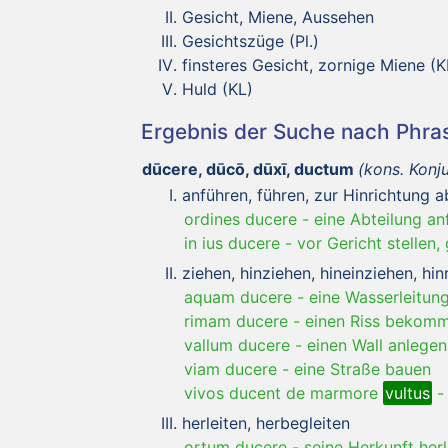
Gesicht, Miene, Aussehen
Gesichtszüge (Pl.)
finsteres Gesicht, zornige Miene (K
Huld (KL)
Ergebnis der Suche nach Phr
dūcere, dūcō, dūxī, ductum
(kons. Konj
anführen, führen, zur Hinrichtung a
ordines ducere
-
eine Abteilung anf
in ius ducere
-
vor Gericht stellen,
ziehen, hinziehen, hineinziehen, hin
aquam ducere
-
eine Wasserleitun
rimam ducere
-
einen Riss bekom
vallum ducere
-
einen Wall anlegen
viam ducere
-
eine Straße bauen
vivos ducent de marmore
vultus
herleiten, herbegleiten
ortum ducere
-
seine Herkunft herl