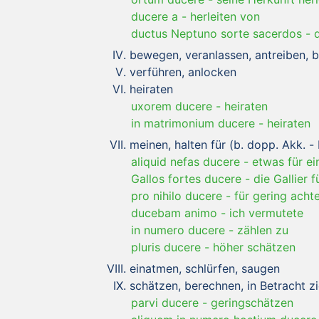
ducere a
-
herleiten von
ductus Neptuno sorte sacerdos
-
bewegen, veranlassen, antreiben,
verführen, anlocken
heiraten
uxorem ducere
-
heiraten
in matrimonium ducere
-
heiraten
meinen, halten für (b. dopp. Akk. - 
aliquid nefas ducere
-
etwas für ei
Gallos fortes ducere
-
die Gallier f
pro nihilo ducere
-
für gering acht
ducebam animo
-
ich vermutete
in numero ducere
-
zählen zu
pluris ducere
-
höher schätzen
einatmen, schlürfen, saugen
schätzen, berechnen, in Betracht z
parvi ducere
-
geringschätzen