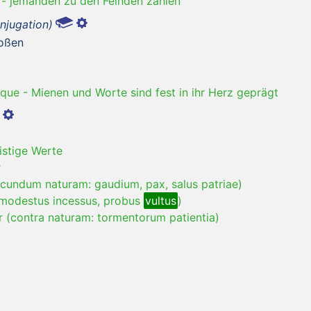
-
jemanden zu den Feinden zählen
njugation)
toßen
que
-
Mienen und Worte sind fest in ihr Herz geprägt
istige Werte
r
ecundum naturam: gaudium, pax, salus patriae)
 (modestus incessus, probus
vultus
)
r (contra naturam: tormentorum patientia)