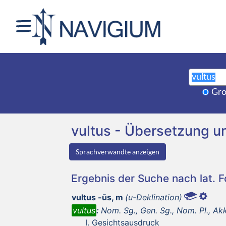
Gro
vultus - Übersetzung 
Sprachverwandte anzeigen
Ergebnis der Suche nach lat. 
vultus -ūs, m
(u-Deklination)
vultus
:
Nom. Sg., Gen. Sg., Nom. Pl., Akk
Gesichtsausdruck