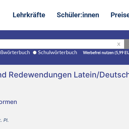
Lehrkräfte
Schüler:innen
Preis
X
ßwörterbuch
Schulwörterbuch
Werbefrei nutzen (5,99 E
und Redewendungen Latein/Deutsc
Formen
. Pl.