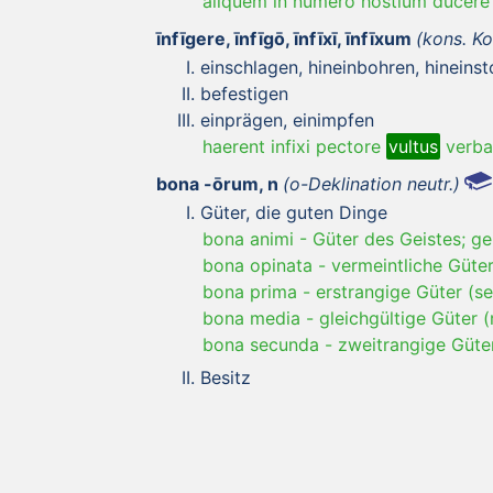
aliquem in numero hostium ducere
īnfīgere, īnfīgō, īnfīxī, īnfīxum
(kons. Ko
einschlagen, hineinbohren, hineins
befestigen
einprägen, einimpfen
haerent infixi pectore
vultus
verba
bona -ōrum, n
(o-Deklination neutr.)
Güter, die guten Dinge
bona animi
-
Güter des Geistes; ge
bona opinata
-
vermeintliche Güte
bona prima
-
erstrangige Güter (s
bona media
-
gleichgültige Güter
bona secunda
-
zweitrangige Güte
Besitz