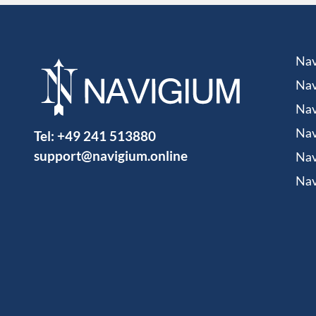
Nav
Nav
Nav
Tel:
+49 241 513880
Nav
support@navigium.online
Nav
Nav