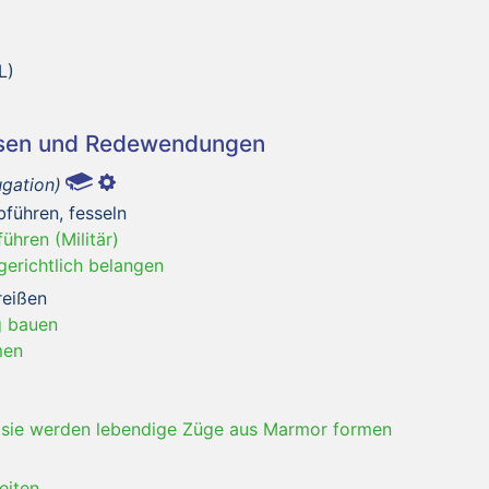
L)
asen und Redewendungen
ugation)
bführen, fesseln
ühren (Militär)
 gerichtlich belangen
reißen
g bauen
men
-
sie werden lebendige Züge aus Marmor formen
eiten